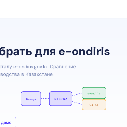
рать для e-ondiris
алу e-ondiris.gov.kz. Сравнение
водства в Казахстане.
e-ondiris
Камера
RTSP.KZ
СТ-КЗ
 демо