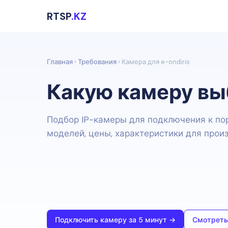
RTSP
.KZ
Главная
›
Требования
› Камера для e-ondiris
Какую камеру выб
Подбор IP-камеры для подключения к порт
моделей, цены, характеристики для произ
Подключить камеру за 5 минут →
Смотреть