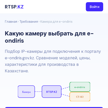
RTSP
.KZ
Войти
Главная
›
Требования
› Камера для e-ondiris
Какую камеру выбрать для e-
ondiris
Подбор IP-камеры для подключения к порталу
e-ondiris.gov.kz. Сравнение моделей, цены,
характеристики для производства в
Казахстане.
e-ondiris
Камера
RTSP.KZ
СТ-КЗ